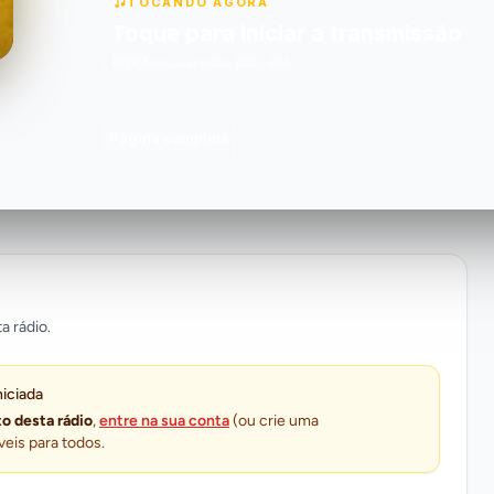
TOCANDO AGORA
Toque para iniciar a transmissão
BNR Nieuwsradio 100.1 FM
Página completa
a rádio.
niciada
o desta rádio
,
entre na sua conta
(ou crie uma
veis para todos.