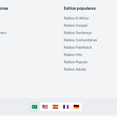
inas
Estilos populares
Rádios Eclética
Rádios Gospel
ners
Rádios Sertaneja
s
Rádios Comunitárias
Rádios Flashback
Rádios Hits
Rádios Popular
Rádios Adulta
🇧🇷
🇺🇸
🇪🇸
🇫🇷
🇩🇪
Português (Brasil)
English (US)
Español
Français
Deutsch
Idioma