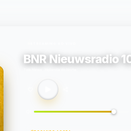
STREAMING AO VIVO
BNR Nieuwsradio 1
Talk News · Holanda do Norte