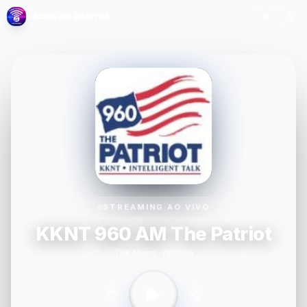
Rádios na Internet
STREAMING AO VIVO
KKNT 960 AM The Patriot
Talk News · Arizona