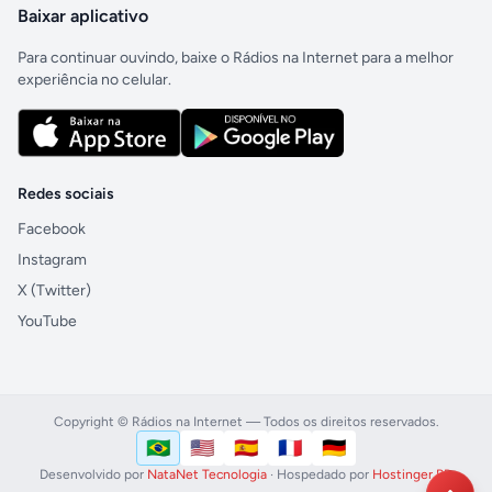
Baixar aplicativo
Para continuar ouvindo, baixe o Rádios na Internet para a melhor
experiência no celular.
Redes sociais
Facebook
Instagram
X (Twitter)
YouTube
Copyright © Rádios na Internet — Todos os direitos reservados.
🇧🇷
🇺🇸
🇪🇸
🇫🇷
🇩🇪
Português (Brasil)
English (US)
Español
Français
Deutsch
Idioma
Desenvolvido por
NataNet Tecnologia
· Hospedado por
Hostinger BR