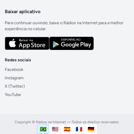
Baixar aplicativo
Para continuar ouvindo, baixe o Rádios na Internet para a melhor
experiência no celular.
Redes sociais
Facebook
Instagram
X (Twitter)
YouTube
Copyright © Rádios na Internet — Todos os direitos reservados.
🇧🇷
🇺🇸
🇪🇸
🇫🇷
🇩🇪
Português (Brasil)
English (US)
Español
Français
Deutsch
Idioma