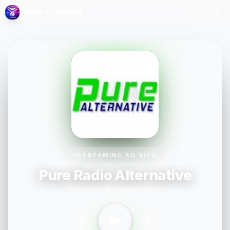
Rádios na Internet
STREAMING AO VIVO
Pure Radio Alternative
Alternativa · Brabante do Norte