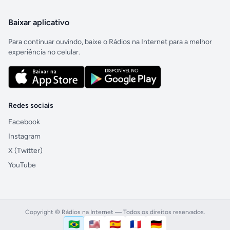
Baixar aplicativo
Para continuar ouvindo, baixe o Rádios na Internet para a melhor
experiência no celular.
Redes sociais
Facebook
Instagram
X (Twitter)
YouTube
Copyright © Rádios na Internet — Todos os direitos reservados.
🇧🇷
🇺🇸
🇪🇸
🇫🇷
🇩🇪
Português (Brasil)
English (US)
Español
Français
Deutsch
Idioma