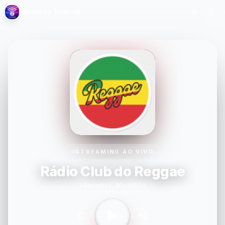
Rádios na Internet
STREAMING AO VIVO
Rádio Club do Reggae
Alternativa · Maranhão