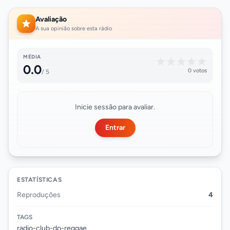
Avaliação
A sua opinião sobre esta rádio
MÉDIA
0.0
0 votos
/ 5
Inicie sessão para avaliar.
Entrar
ESTATÍSTICAS
Reproduções
4
TAGS
radio-club-do-reggae