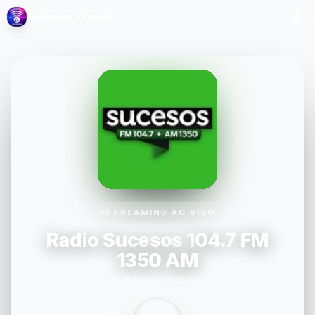
Rádios na Internet
STREAMING AO VIVO
Radio Sucesos 104.7 FM
1350 AM
Talk News · Córdoba