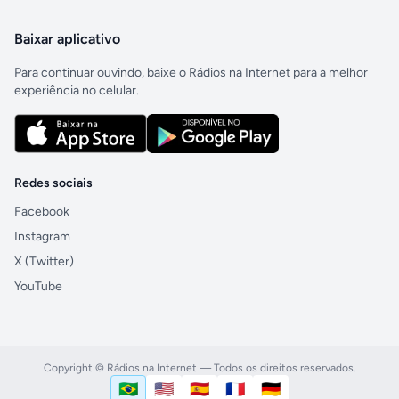
Baixar aplicativo
Para continuar ouvindo, baixe o Rádios na Internet para a melhor
experiência no celular.
Redes sociais
Facebook
Instagram
X (Twitter)
YouTube
Copyright © Rádios na Internet — Todos os direitos reservados.
🇧🇷
🇺🇸
🇪🇸
🇫🇷
🇩🇪
Português (Brasil)
English (US)
Español
Français
Deutsch
Idioma